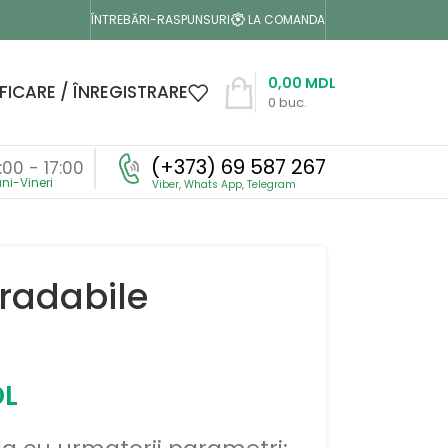
LA COMANDA
ÎNTREBĂRI-RASPUNSURI
0,00
MDL
FICARE / ÎNREGISTRARE
0
buc.
(+373) 69 587 267
:00 - 17:00
radabile
L