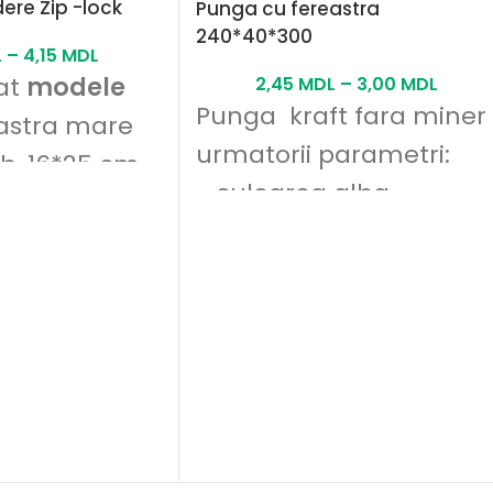
dere Zip -lock
Punga cu fereastra
240*40*300
L
–
4,15
MDL
at
modele
2,45
MDL
–
3,00
MDL
Punga kraft fara miner
astra mare
urmatorii parametri:
b, 16*25 cm,
- culoarea alba
3*22 cm, 10*18
- 50 gr/m2
e apropiate
- fara mîner cu fereatr
 pe sait
Pentru
sunatine la