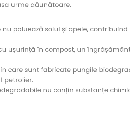
lăsa urme dăunătoare.
 nu poluează solul și apele, contribuind 
cu ușurință în compost, un îngrășământ 
din care sunt fabricate pungile biodegra
 petrolier.
iodegradabile nu conțin substanțe chimi