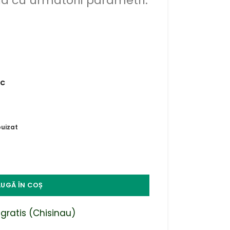
a cu urmatorii parametri:
uc
uizat
UGĂ ÎN COȘ
 gratis (Chisinau)