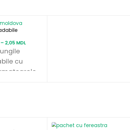
adabile
–
2,05
MDL
ungile
bile cu
rmatoarele