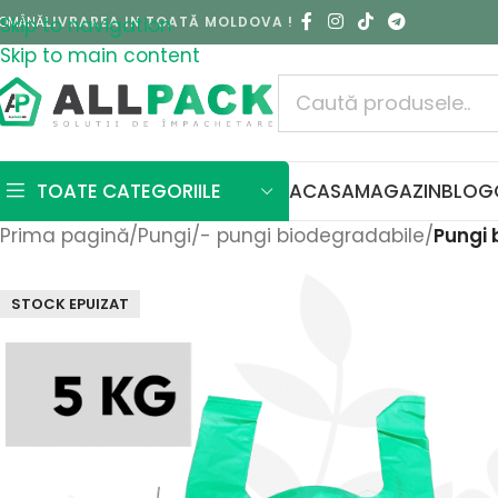
OMÂNĂ
Skip to navigation
LIVRAREA IN TOATĂ MOLDOVA !
Skip to main content
TOATE CATEGORIILE
ACASA
MAGAZIN
BLOG
Prima pagină
/
Pungi
/
- pungi biodegradabile
/
Pungi 
STOCK EPUIZAT