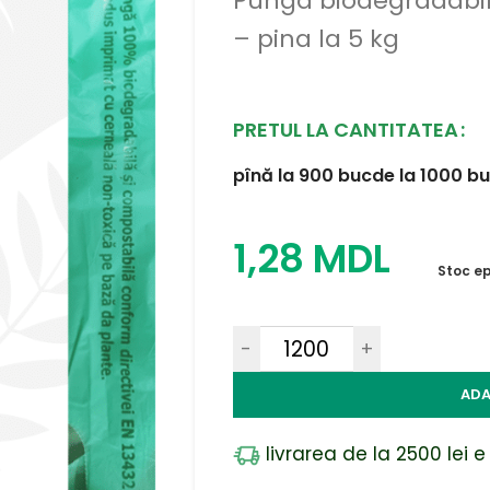
Punga biodegradabil
– pina la 5 kg
PRETUL LA CANTITATEA
pînă la 900 buc
de la 1000 b
1,28
MDL
Stoc ep
-
+
ADA
livrarea de la 2500 lei e