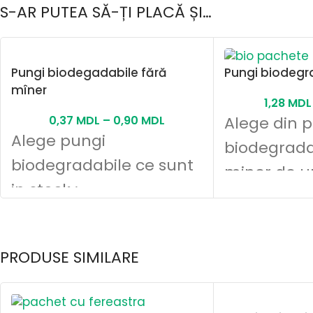
S-AR PUTEA SĂ-ȚI PLACĂ ȘI…
Pungi biodegadabile fără
Pungi biodegr
mîner
1,28
MDL
0,37
MDL
–
0,90
MDL
Alege din p
Alege pungi
biodegrada
biodegradabile ce sunt
miner de u
in stock :
marimi:
PRODUSE SIMILARE