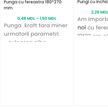
Pungi cu inchi
Punga cu fereastra 180*270
mm
2,25
MD
Am import
0,48
MDL
–
1,50
MDL
Punga kraft fara miner
noi
cu fere
urmatorii parametri:
18*22 cm al
- culoarea alba
15*24 cm, 1
- 50 gr/m2
cm. In ziel
- fara mîner cu fereatra
vom afisate
preturile. 
informatie 
069587267.