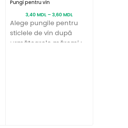
Pungi pentru vin
3,40
MDL
–
3,60
MDL
Alege pungile pentru
sticlele de vin după
următoarele măromi :
a
Pungi albe c
2,50
M
Alege pun
cu miner 
marimile 
necesare 