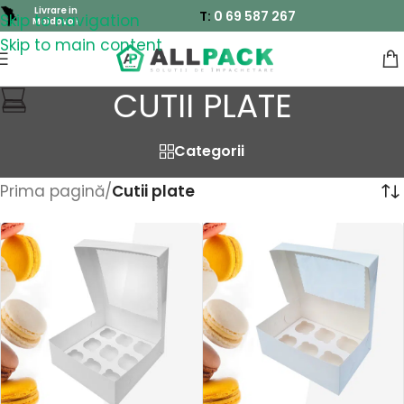
Livrare in
T:
0 69 587 267
Skip to navigation
Moldova !
Skip to main content
CUTII PLATE
Categorii
Prima pagină
/
Cutii plate