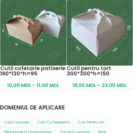
Cutii cofetarie patiserie
Cutii pentru tort
190*130*h=95
300*300*h=150
10,00
MDL
–
11,00
MDL
19,00
MDL
–
23,00
MDL
DOMENIUL DE APLICARE
Cutii Colorate
Cutii Cu Fereastra
Cutii Pentru Vin
Depozitare Si Transportare
Fructe Si Legume
Mari