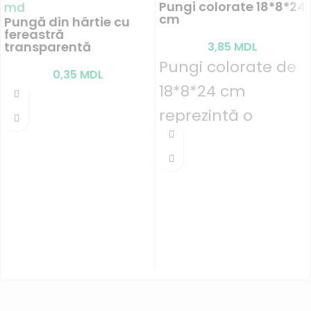
Pungi colorate 18*8*24
cm
Pungă din hârtie cu
fereastră
transparentă
3,85
MDL
Pungi colorate de
0,35
MDL
18*8*24 cm
reprezintă o
soluție practică și
elegantă pentru
ambalarea
produselor în
Chișinău. Acestea
sunt realizate din