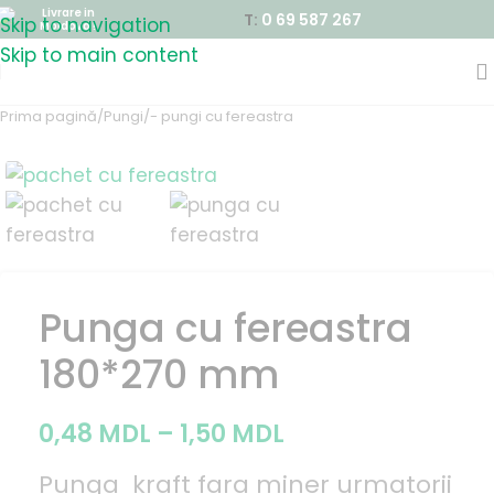
Livrare in
T:
0 69 587 267
Skip to navigation
Moldova !
Skip to main content
Prima pagină
/
Pungi
/
- pungi cu fereastra
Punga cu fereastra
180*270 mm
0,48
MDL
–
1,50
MDL
Punga kraft fara miner urmatorii