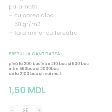
parametri:
– culoarea alba
– 50 gr/m2
– fara mîner cu fereatra
PRETUL LA CANTITATEA
pînă la 200 buc
între 210 buc și 500 buc
între 550buc și 2000buc
de la 2100 buc și mai mult
1,50
MDL
-
+