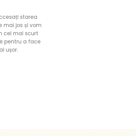
accesați starea
e mai jos și vom
n cel mai scurt
e pentru a face
ai ușor.