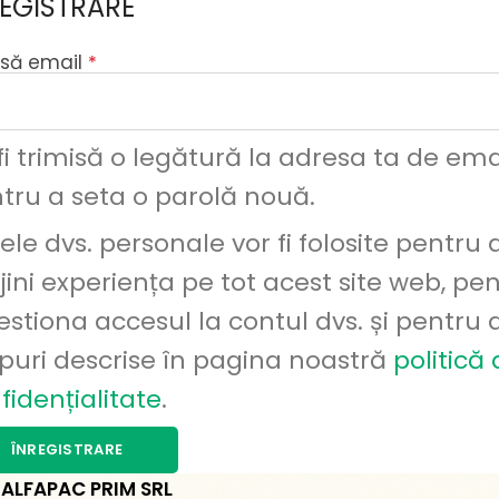
REGISTRARE
să email
*
fi trimisă o legătură la adresa ta de ema
tru a seta o parolă nouă.
ele dvs. personale vor fi folosite pentru 
ijini experiența pe tot acest site web, pe
estiona accesul la contul dvs. și pentru 
puri descrise în pagina noastră
politică
fidențialitate
.
ÎNREGISTRARE
ALFAPAC PRIM SRL