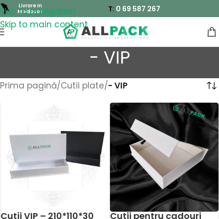
Livrare in
T:
0 69 587 267
Skip to navigation
Moldova !
Skip to main content
- VIP
Prima pagină
/
Cutii plate
/
- VIP
Cutii VIP – 210*110*30
Cutii pentru cadouri