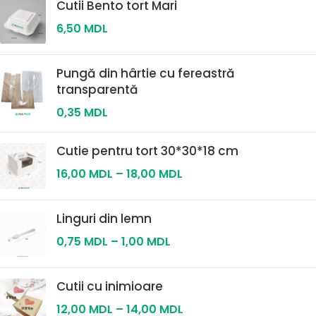
Cutii Bento tort Mari
6,50
MDL
Pungă din hârtie cu fereastră
transparentă
0,35
MDL
Cutie pentru tort 30*30*18 cm
16,00
MDL
–
18,00
MDL
Linguri din lemn
0,75
MDL
–
1,00
MDL
Cutii cu inimioare
12,00
MDL
–
14,00
MDL