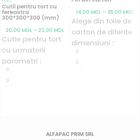
Cutii pentru tort cu
-8%
fereastra
14,00
MDL
–
35,00
MDL
300*300*300 (mm)
Alege din foile de
20,00
MDL
–
23,00
MDL
carton de diferite
Cutie pentru tort
dimensiuni :
cu urmatorii
- pretul livrarii
parametri :
placilor depinde
- carton ondulat
de marime si
de 3 straturi
cantitate (
livrarea
- grosimea
gratisa NU se
cartonului 2 mm
extinde
)
!
Prin
- culoarea Alba
Nova Poshta
- 100% ecologic
plăcile nu se
ALFAPAC PRIM SRL
- constructia cu