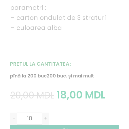
parametri :
– carton ondulat de 3 straturi
– culoarea alba
PRETUL LA CANTITATEA
pînă la 200 buc
200 buc. și mai mult
18,00
MDL
20,00
MDL
-
+