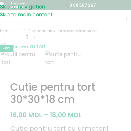
Livrare in
T:
0 69 587 267
Skip to navigation
Moldova !
Skip to main content
Prima pagină
/
Cutii ondulate
/
- produse alimentare
vezi video
-10%
Cutie pentru tort
30*30*18 cm
16,00
MDL
–
18,00
MDL
Cutie pentru tort cu urmatorii