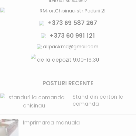
livrează!
IDNO 1021600043892
miner
RM, or.Chisinau, str.Padurii 21
- cu ferestruica
+373 69 587 267
+373 60 991 121
allpackmd@gmail.com
de la depozit 9:00-16:30
POSTURI RECENTE
Stand din carton la
comanda
Imprimarea manuala