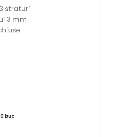
 straturi
lui 3 mm
chiuse
e
00 buc