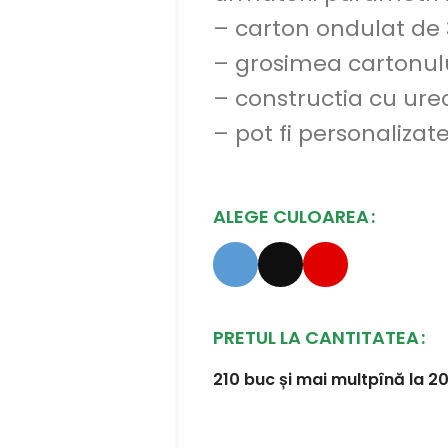
– carton ondulat de 3
– grosimea cartonu
– constructia cu ure
– pot fi personalizat
ALEGE CULOAREA
PRETUL LA CANTITATEA
210 buc și mai mult
pînă la 2