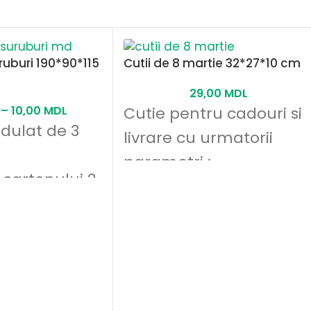
ruburi 190*90*115
Cutii de 8 martie 32*27*10 cm
29,00
MDL
–
10,00
MDL
Cutie pentru cadouri si
dulat de 3
livrare cu urmatorii
parametri :
 cartonului 2
- KRAFT, marca T-25
- grosimea cartonului 2
 Cafenie
mm