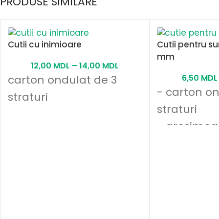
PRODUSE SIMILARE
Cutii cu inimioare
Cutii pentru su
mm
12,00
MDL
–
14,00
MDL
carton ondulat de 3
6,50
MDL
- carton on
straturi
straturi
- grosimea
mm
- culoarea