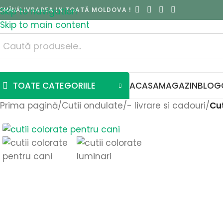
OMÂNĂ
Skip to navigation
LIVRAREA IN TOATĂ MOLDOVA !
Skip to main content
TOATE CATEGORIILE
ACASA
MAGAZIN
BLOG
Prima pagină
/
Cutii ondulate
/
- livrare si cadouri
/
Cut