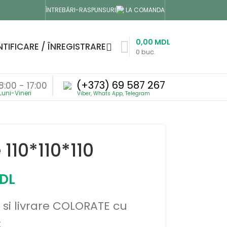
LA COMANDA
ÎNTREBĂRI-RASPUNSURI
0,00
MDL
TIFICARE / ÎNREGISTRARE
0
buc.
(+373) 69 587 267
8:00 - 17:00
 110*110*110
DL
 si livrare COLORATE cu
: