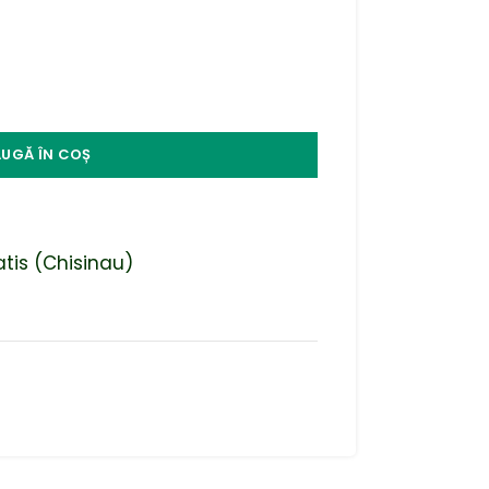
UGĂ ÎN COȘ
atis (Chisinau)