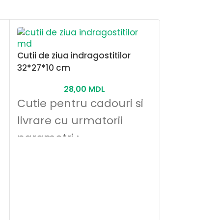
Cutii de ziua indragostitilor
STOCK EPUIZAT
32*27*10 cm
28,00
MDL
Cutie pentru cadouri si
livrare cu urmatorii
parametri :
- CALITATE INALTA KRAFT,
Cutii colora
marca T-25
340*200*12
- grosimea cartonului 2
15,00
M
mm
Cutie col