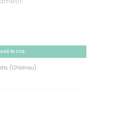
ametri:
UGĂ ÎN COȘ
atis (Chisinau)