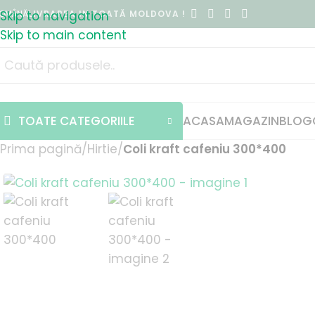
OMÂNĂ
Skip to navigation
LIVRAREA IN TOATĂ MOLDOVA !
Skip to main content
TOATE CATEGORIILE
ACASA
MAGAZIN
BLOG
Prima pagină
/
Hirtie
/
Coli kraft cafeniu 300*400