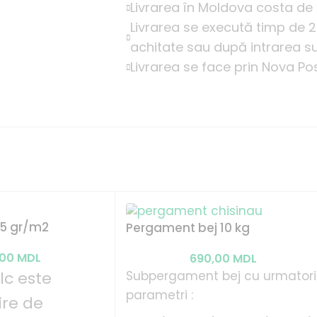
Livrarea în Moldova costa de la
Livrarea se execută timp de 2
achitate sau după intrarea su
Livrarea se face prin Nova Po
 25 gr/m2
Pergament bej 10 kg
,00
MDL
690,00
MDL
Subpergament bej cu urmatori
lc este
parametri :
ire de