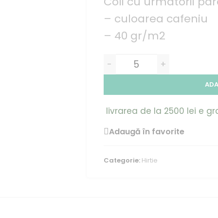
Coli cu urmatorii par
– culoarea cafeniu
– 40 gr/m2
-
+
ADA
livrarea de la 2500 lei e gr
Adaugă în favorite
Categorie:
Hirtie