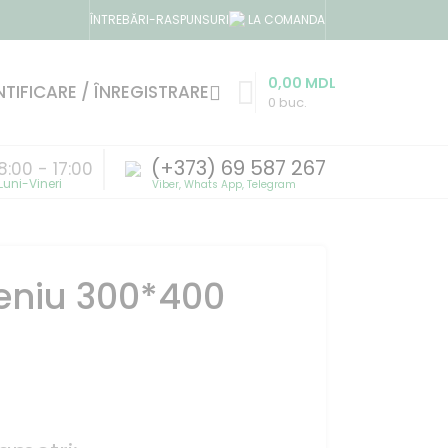
LA COMANDA
ÎNTREBĂRI-RASPUNSURI
0,00
MDL
TIFICARE / ÎNREGISTRARE
0
buc.
(+373) 69 587 267
8:00 - 17:00
feniu 300*400