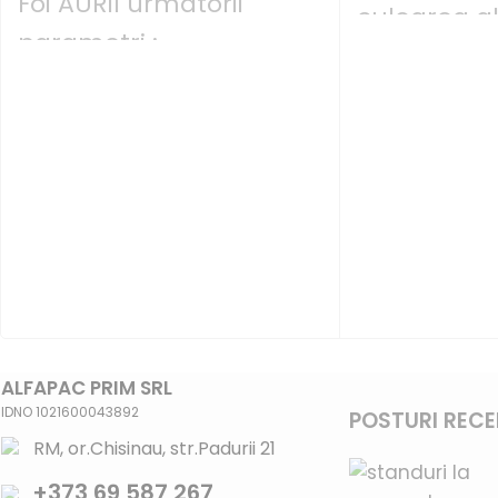
Foi AURII urmatorii
culoarea al
parametri :
cu gramaju
- cu PE
- 50 gr/m2
- culoarea AURIE
ALFAPAC PRIM SRL
IDNO 1021600043892
POSTURI REC
RM, or.Chisinau, str.Padurii 21
+373 69 587 267